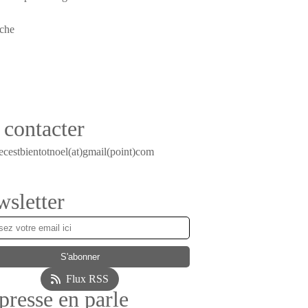
contacter
ecestbientotnoel(at)gmail(point)com
sletter
Flux RSS
presse en parle