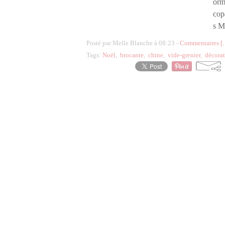
ormi
copa
s M
Posté par Melle Blanche à 08:23 -
Commentaires [
Tags:
Noël
,
brocante
,
chine
,
vide-grenier
,
décora