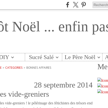
ôt Noël ... enfin pa
DIY
Sucré Salé
Le Père Noël
A
Me 
TE
>
CATEGORIES
>
BONNES AFFAIRES
28 septembre 2014
les vide-greniers
es vide-greniers ! le pélérinage des fétichistes des trésors end