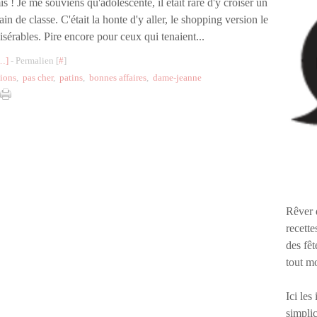
s ! Je me souviens qu'adolescente, il était rare d'y croiser un
in de classe. C'était la honte d'y aller, le shopping version le
isérables. Pire encore pour ceux qui tenaient...
…
]
- Permalien [
#
]
tions
,
pas cher
,
patins
,
bonnes affaires
,
dame-jeanne
Rêver 
recette
des fêt
tout m
Ici les
simplic