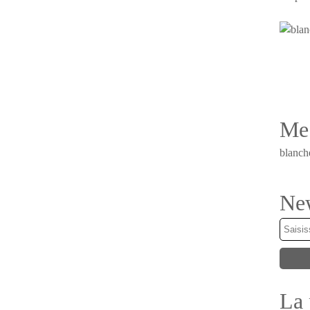
Me 
blanch
New
La 