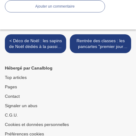
Ajouter un commentaire
< Déco de Noël : les sapins
Rentrée des classes : les
de Noël dédiés à la passion
pancartes "premier jour
du sport
d'école maternelle, primaire
ou collège" à imprimer
(gratuit) >
Hébergé par Canalblog
Top articles
Pages
Contact
Signaler un abus
C.G.U.
Cookies et données personnelles
Préférences cookies