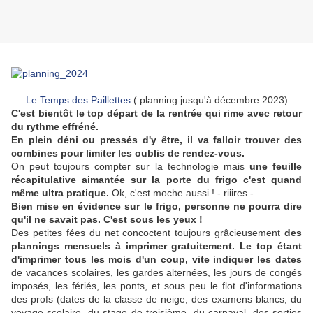
Le Temps des Paillettes
( planning jusqu'à décembre 2023)
C'est bientôt le top départ de la rentrée qui rime avec retour
du rythme effréné.
En plein déni ou pressés d'y être, il va falloir trouver des
combines pour limiter les oublis de rendez-vous.
On peut toujours compter sur la technologie mais
une feuille
récapitulative aimantée sur la porte du frigo c'est quand
même ultra pratique.
Ok, c'est moche aussi ! - riiires -
Bien mise en évidence sur le frigo, personne ne pourra dire
qu'il ne savait pas. C'est sous les yeux !
Des petites fées du net concoctent toujours grâcieusement
des
plannings mensuels à imprimer gratuitement. Le top étant
d'imprimer tous les mois d'un coup, vite indiquer les dates
de vacances scolaires, les gardes alternées, les jours de congés
imposés, les fériés, les ponts, et sous peu le flot d'informations
des profs (dates de la classe de neige, des examens blancs, du
voyage scolaire, du stage de troisième, du carnaval, des sorties