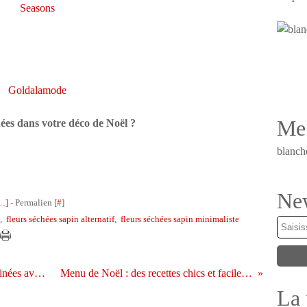
Seasons
Goldalamode
Me 
chées dans votre déco de Noël ?
blanch
New
…
]
- Permalien [
#
]
,
fleurs séchées sapin alternatif
,
fleurs séchées sapin minimaliste
DIY déco de Noël : 25 décorations vitaminées avec des tranches d'oranges séchées
Menu de Noël : des recettes chics et faciles pour les nuls (comme moi)
La 