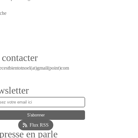
contacter
ecestbientotnoel(at)gmail(point)com
sletter
Flux RSS
presse en parle