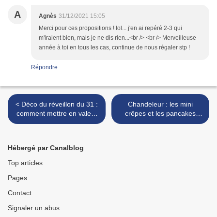
A
Agnès
31/12/2021 15:05
Merci pour ces propositions ! lol... j'en ai repéré 2-3 qui
m'iraient bien, mais je ne dis rien...<br /> <br /> Merveilleuse
année à toi en tous les cas, continue de nous régaler stp !
Répondre
< Déco du réveillon du 31 :
Chandeleur : les mini
comment mettre en valeur
crêpes et les pancakes
le gui ?
version fun (thèmes : hiver,
Saint Valentin, Année du
Tigre) >
Hébergé par Canalblog
Top articles
Pages
Contact
Signaler un abus