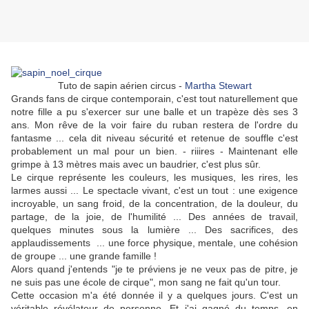
Tuto de sapin aérien circus -
Martha Stewart
Grands fans de cirque contemporain, c'est tout naturellement que
notre fille a pu s'exercer sur une balle et un trapèze dès ses 3
ans. Mon rêve de la voir faire du ruban restera de l'ordre du
fantasme ... cela dit niveau sécurité et retenue de souffle c'est
probablement un mal pour un bien. - riiires - Maintenant elle
grimpe à 13 mètres mais avec un baudrier, c'est plus sûr.
Le cirque représente les couleurs, les musiques, les rires, les
larmes aussi ... Le spectacle vivant, c'est un tout : une exigence
incroyable, un sang froid, de la concentration, de la douleur, du
partage, de la joie, de l'humilité ... Des années de travail,
quelques minutes sous la lumière ... Des sacrifices, des
applaudissements ... une force physique, mentale, une cohésion
de groupe ... une grande famille !
Alors quand j'entends "je te préviens je ne veux pas de pitre, je
ne suis pas une école de cirque", mon sang ne fait qu'un tour.
Cette occasion m'a été donnée il y a quelques jours. C'est un
véritable révélateur de personne. Et j'ai gagné du temps, en