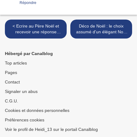
Répondre
< Ecrire au Père Noël et
Déco de Noël : le choix
recevoir une réponse
assumé d'un élégant Noël
gratuite : le service postal et
tout en noir >
mail de La Poste reprend
du service pour Noël 2021 !
Hébergé par Canalblog
Top articles
Pages
Contact
Signaler un abus
C.G.U.
Cookies et données personnelles
Préférences cookies
Voir le profil de Heidi_13 sur le portail Canalblog