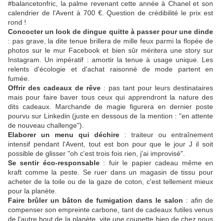
#balancetonfric, la palme revenant cette année à Chanel et son
calendrier de l'Avent à 700 €. Question de crédibilité le prix est
rond !
Concocter un look de dingue quitte à passer pour une dinde
: pas grave, la dite tenue brillera de mille feux parmi la flopée de
photos sur le mur Facebook et bien sûr méritera une story sur
Instagram. Un impératif : amortir la tenue à usage unique. Les
relents d'écologie et d'achat raisonné de mode partent en
fumée.
Offrir des cadeaux de rêve
: pas tant pour leurs destinataires
mais pour faire baver tous ceux qui apprendront la nature des
dits cadeaux. Marchande de magie figurera en dernier poste
pourvu sur Linkedin (juste en dessous de la mention : "en attente
de nouveau challenge").
Elaborer un menu qui déchire
: traiteur ou entraînement
intensif pendant l'Avent, tout est bon pour que le jour J il soit
possible de glisser "oh c'est trois fois rien, j'ai improvisé".
Se sentir éco-responsable
: fuir le papier cadeau même en
kraft comme la peste. Se ruer dans un magasin de tissu pour
acheter de la toile ou de la gaze de coton, c'est tellement mieux
pour la planète.
Faire brûler un bâton de fumigation dans le salon
: afin de
compenser son empreinte carbone, tant de cadeaux futiles venus
de l'autre bout de la planète, vite une coupette bien de chez nous