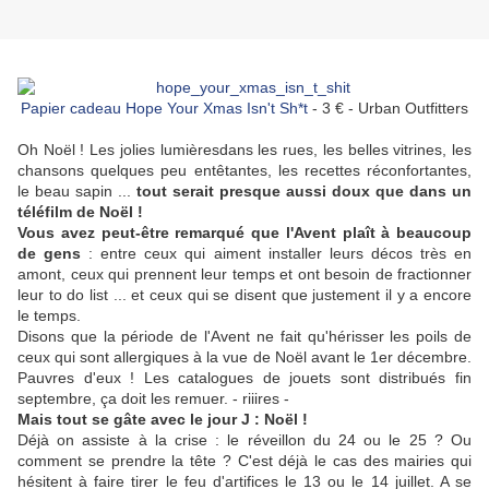
Papier cadeau Hope Your Xmas Isn't Sh*t
- 3 € - Urban Outfitters
Oh Noël ! Les jolies lumièresdans les rues, les belles vitrines, les
chansons quelques peu entêtantes, les recettes réconfortantes,
le beau sapin ...
tout serait presque aussi doux que dans un
téléfilm de Noël !
Vous avez peut-être remarqué que l'Avent plaît à beaucoup
de gens
: entre ceux qui aiment installer leurs décos très en
amont, ceux qui prennent leur temps et ont besoin de fractionner
leur to do list ... et ceux qui se disent que justement il y a encore
le temps.
Disons que la période de l'Avent ne fait qu'hérisser les poils de
ceux qui sont allergiques à la vue de Noël avant le 1er décembre.
Pauvres d'eux ! Les catalogues de jouets sont distribués fin
septembre, ça doit les remuer. - riiires -
Mais tout se gâte avec le jour J : Noël !
Déjà on assiste à la crise : le réveillon du 24 ou le 25 ? Ou
comment se prendre la tête ? C'est déjà le cas des mairies qui
hésitent à faire tirer le feu d'artifices le 13 ou le 14 juillet. A se