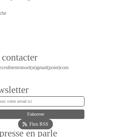
contacter
ecestbientotnoel(at)gmail(point)com
sletter
Flux RSS
presse en parle