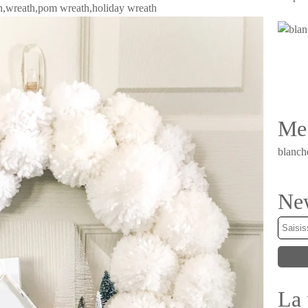
Me 
blanch
New
La 