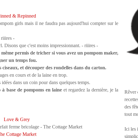
inned & Repinned
pompom girls mais il ne faudra pas aujourd'hui compter sur le
riiires -
. Disons que c'est moins impressionnant. - riiires -
l est même permis de tricher si vous avez un pompom maker,
agner un temps fou.
s ciseaux, et découper des rondelles dans du carton.
ages en cours et de la laine en trop.
es idées dans un coin pour dans quelques temps.
 à base de pompoms en laine
et regardez la dernière, je la
Rêver 
recette
des fêt
tout m
Love & Grey
Ici les
he Cottage Market
simplic