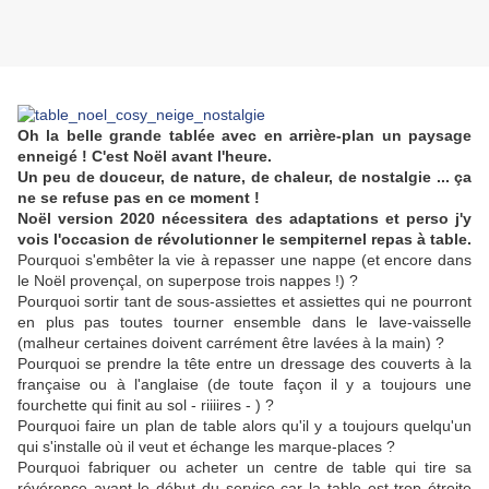
Oh la belle grande tablée avec en arrière-plan un paysage
enneigé ! C'est Noël avant l'heure.
Un peu de douceur, de nature, de chaleur, de nostalgie ... ça
ne se refuse pas en ce moment !
Noël version 2020 nécessitera des adaptations et perso j'y
vois l'occasion de révolutionner le sempiternel repas à table.
Pourquoi s'embêter la vie à repasser une nappe (et encore dans
le Noël provençal, on superpose trois nappes !) ?
Pourquoi sortir tant de sous-assiettes et assiettes qui ne pourront
en plus pas toutes tourner ensemble dans le lave-vaisselle
(malheur certaines doivent carrément être lavées à la main) ?
Pourquoi se prendre la tête entre un dressage des couverts à la
française ou à l'anglaise (de toute façon il y a toujours une
fourchette qui finit au sol - riiiires - ) ?
Pourquoi faire un plan de table alors qu'il y a toujours quelqu'un
qui s'installe où il veut et échange les marque-places ?
Pourquoi fabriquer ou acheter un centre de table qui tire sa
révérence avant le début du service car la table est trop étroite