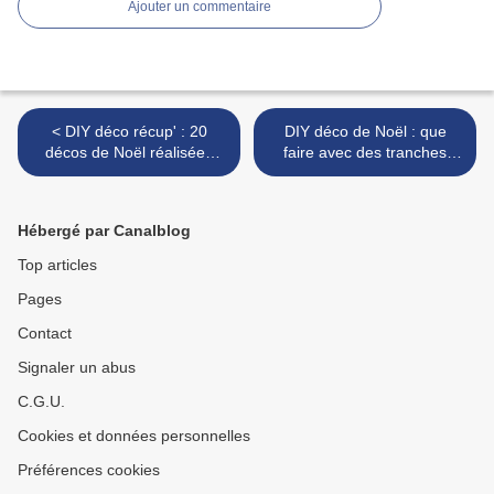
Ajouter un commentaire
< DIY déco récup' : 20
DIY déco de Noël : que
décos de Noël réalisées
faire avec des tranches
avec des pages de vieux
d'oranges séchées ? 15
livres
idées faciles et canons ! >
Hébergé par Canalblog
Top articles
Pages
Contact
Signaler un abus
C.G.U.
Cookies et données personnelles
Préférences cookies