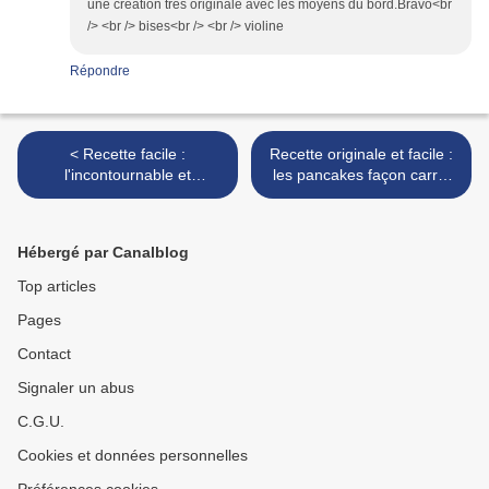
une création très originale avec les moyens du bord.Bravo<br
/> <br /> bises<br /> <br /> violine
Répondre
< Recette facile :
Recette originale et facile :
l'incontournable et
les pancakes façon carrot
gourmand carrot cake (de
cake >
Noël ou pas)
Hébergé par Canalblog
Top articles
Pages
Contact
Signaler un abus
C.G.U.
Cookies et données personnelles