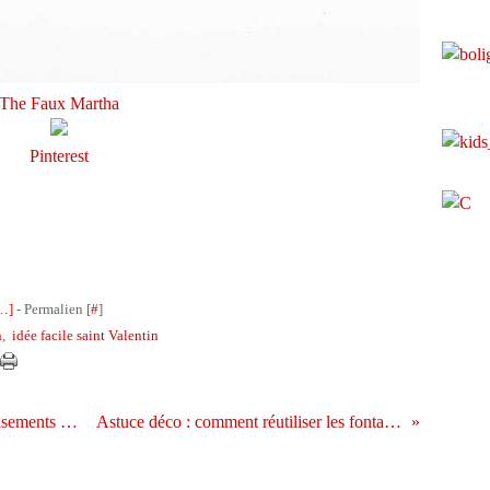
The Faux Martha
Pinterest
…
]
- Permalien [
#
]
n
,
idée facile saint Valentin
Carnaval : à la recherche d'idées de déguisements qui tiennent chaud ? c'est ici !
Astuce déco : comment réutiliser les fontaines à boissons en hiver ?