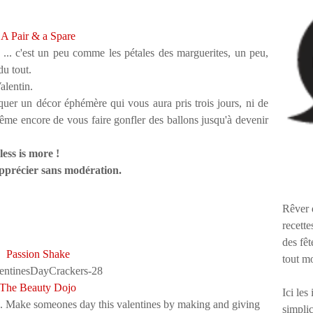
A Pair & a Spare
er ... c'est un peu comme les pétales des marguerites, un peu,
du tout.
Valentin.
quer un décor éphémère qui vous aura pris trois jours, ni de
 même encore de vous faire gonfler des ballons jusqu'à devenir
less is more !
apprécier sans modération.
Rêver 
recette
des fêt
Passion Shake
tout m
The Beauty Dojo
Ici les
simplic