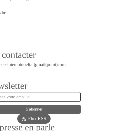
contacter
ecestbientotnoel(at)gmail(point)com
sletter
Flux RSS
presse en parle