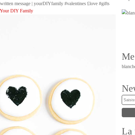
Your DIY Family
Me 
blanch
New
La 