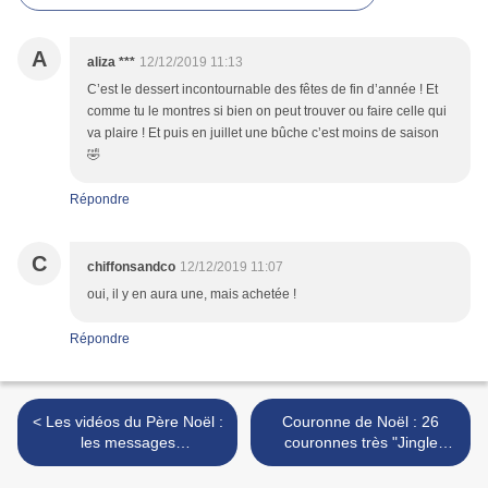
A
aliza ***
12/12/2019 11:13
C’est le dessert incontournable des fêtes de fin d’année ! Et
comme tu le montres si bien on peut trouver ou faire celle qui
va plaire ! Et puis en juillet une bûche c’est moins de saison
🤣
Répondre
C
chiffonsandco
12/12/2019 11:07
oui, il y en aura une, mais achetée !
Répondre
< Les vidéos du Père Noël :
Couronne de Noël : 26
les messages
couronnes très "Jingle
personnalisés pour Noël
Bells" avec des cloches en
2019 (gratuit + premium)
métal (+ shopping cloches)