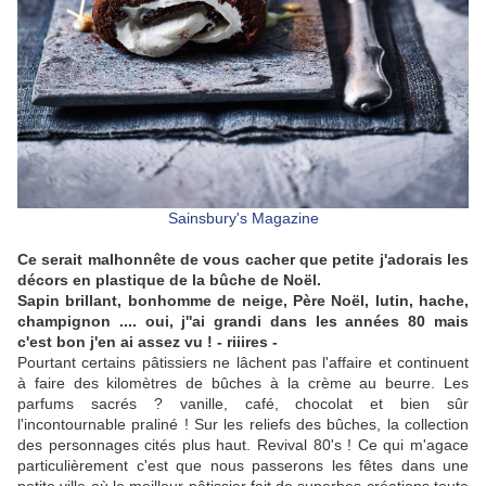
Sainsbury's Magazine
Ce serait malhonnête de vous cacher que petite j'adorais les
décors en plastique de la bûche de Noël.
Sapin brillant, bonhomme de neige, Père Noël, lutin, hache,
champignon .... oui, j''ai grandi dans les années 80 mais
c'est bon j'en ai assez vu ! - riiires -
Pourtant certains pâtissiers ne lâchent pas l'affaire et continuent
à faire des kilomètres de bûches à la crème au beurre. Les
parfums sacrés ? vanille, café, chocolat et bien sûr
l'incontournable praliné ! Sur les reliefs des bûches, la collection
des personnages cités plus haut. Revival 80's ! Ce qui m'agace
particulièrement c'est que nous passerons les fêtes dans une
petite ville où le meilleur pâtissier fait de superbes créations toute