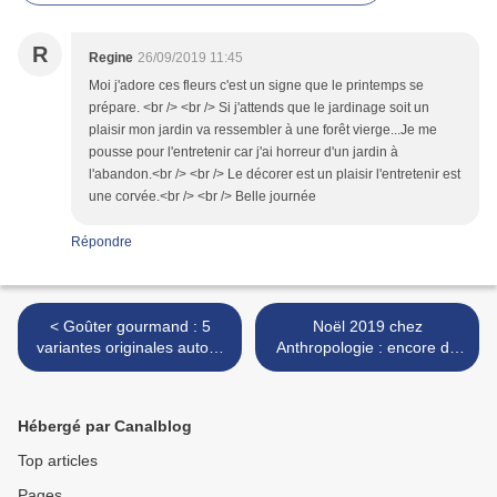
R
Regine
26/09/2019 11:45
Moi j'adore ces fleurs c'est un signe que le printemps se
prépare. <br /> <br /> Si j'attends que le jardinage soit un
plaisir mon jardin va ressembler à une forêt vierge...Je me
pousse pour l'entretenir car j'ai horreur d'un jardin à
l'abandon.<br /> <br /> Le décorer est un plaisir l'entretenir est
une corvée.<br /> <br /> Belle journée
Répondre
< Goûter gourmand : 5
Noël 2019 chez
variantes originales autour
Anthropologie : encore de
du cinnamon roll
jolies perles en vue ! >
Hébergé par Canalblog
Top articles
Pages