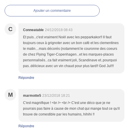
Ajouter un commentaire
C
Conneatable
24/12/2018 08:43
Et puis...c'est vraiment Noël avec les pepparkakor!! Il faut
toujours ceux à grignoter avec un bon café et les clementines
le matin....mais décorés (notamment le couronne des coeurs
de chez Flying Tiger-Copenhagen...et les marques-places
personnalisés...ca fait vraiment joli, Scandinave et..pourquoi
pas..délicieux avec un vin chaud pour plus tard!! God Jul!!!
Répondre
M
marmotte5
23/12/2018 18:21
C'est magnifique ! <br /> <br /> C'est une déco que je ne
pourrais pas faire à cause de mon chat qui mange tout ce qu'il
trouve de comestible par les humains, hihihi !!
Répondre