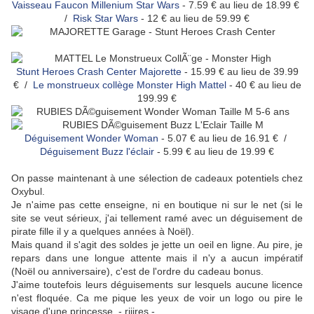
Vaisseau Faucon Millenium Star Wars
- 7.59 € au lieu de 18.99 €
/
Risk Star Wars
- 12 € au lieu de 59.99 €
Stunt Heroes Crash Center Majorette
- 15.99 € au lieu de 39.99
€ /
Le monstrueux collège Monster High Mattel
- 40 € au lieu de
199.99 €
Déguisement Wonder Woman
- 5.07 € au lieu de 16.91 € /
Déguisement Buzz l'éclair
- 5.99 € au lieu de 19.99 €
On passe maintenant à une sélection de cadeaux potentiels chez
Oxybul.
Je n'aime pas cette enseigne, ni en boutique ni sur le net (si le
site se veut sérieux, j'ai tellement ramé avec un déguisement de
pirate fille il y a quelques années à Noël).
Mais quand il s'agit des soldes je jette un oeil en ligne. Au pire, je
repars dans une longue attente mais il n'y a aucun impératif
(Noël ou anniversaire), c'est de l'ordre du cadeau bonus.
J'aime toutefois leurs déguisements sur lesquels aucune licence
n'est floquée. Ca me pique les yeux de voir un logo ou pire le
visage d'une princesse. - riiires -