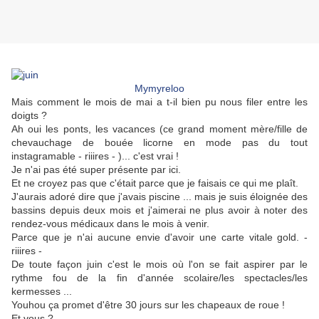
Mymyreloo
Mais comment le mois de mai a t-il bien pu nous filer entre les
doigts ?
Ah oui les ponts, les vacances (ce grand moment mère/fille de
chevauchage de bouée licorne en mode pas du tout
instagramable - riiires - )... c'est vrai !
Je n'ai pas été super présente par ici.
Et ne croyez pas que c'était parce que je faisais ce qui me plaît.
J'aurais adoré dire que j'avais piscine ... mais je suis éloignée des
bassins depuis deux mois et j'aimerai ne plus avoir à noter des
rendez-vous médicaux dans le mois à venir.
Parce que je n'ai aucune envie d'avoir une carte vitale gold. -
riiires -
De toute façon juin c'est le mois où l'on se fait aspirer par le
rythme fou de la fin d'année scolaire/les spectacles/les
kermesses ...
Youhou ça promet d'être 30 jours sur les chapeaux de roue !
Et vous ?