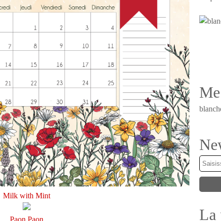
Me 
blanch
New
Milk with Mint
La 
Paon Paon