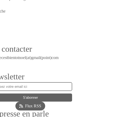
contacter
ecestbientotnoel(at)gmail(point)com
sletter
Flux RSS
presse en parle