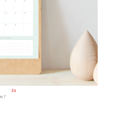
Zü
rs ?