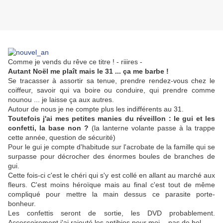
Comme je vends du rêve ce titre ! - riiires -
Autant Noël me plaît mais le 31 ... ça me barbe !
Se tracasser à assortir sa tenue, prendre rendez-vous chez le
coiffeur, savoir qui va boire ou conduire, qui prendre comme
nounou ... je laisse ça aux autres.
Autour de nous je ne compte plus les indifférents au 31.
Toutefois j'ai mes petites manies du réveillon : le gui et les
confetti, la base non ?
(la lanterne volante passe à la trappe
cette année, question de sécurité)
Pour le gui je compte d'habitude sur l'acrobate de la famille qui se
surpasse pour décrocher des énormes boules de branches de
gui.
Cette fois-ci c'est le chéri qui s'y est collé en allant au marché aux
fleurs. C'est moins héroïque mais au final c'est tout de même
compliqué pour mettre la main dessus ce parasite porte-
bonheur.
Les confettis seront de sortie, les DVD probablement.
Accessoirement j'ai rajouté les antibios pour moi. - pas de bol -