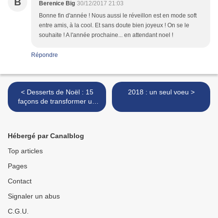
B
Berenice Big
30/12/2017 21:03
Bonne fin d'année ! Nous aussi le réveillon est en mode soft
entre amis, à la cool. Et sans doute bien joyeux ! On se le
souhaite ! A l'année prochaine... en attendant noel !
Répondre
< Desserts de Noël : 15
2018 : un seul voeu >
façons de transformer un
dessert classique en
dessert de fête
Hébergé par Canalblog
Top articles
Pages
Contact
Signaler un abus
C.G.U.