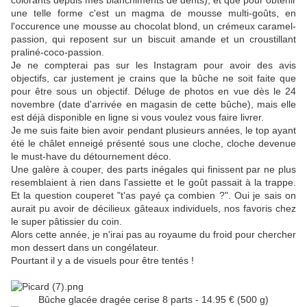
une telle forme c'est un magma de mousse multi-goûts, en
l'occurence
une mousse au chocolat blond, un crémeux caramel-
passion, qui reposent sur un biscuit amande et un croustillant
praliné-coco-passion.
Je ne compterai pas sur les Instagram pour avoir des avis
objectifs, car justement je crains que la bûche ne soit faite que
pour être sous un objectif. Déluge de photos en vue dès le 24
novembre (date d'arrivée en magasin de cette bûche), mais elle
est déjà disponible en ligne si vous voulez vous faire livrer.
Je me suis faite bien avoir pendant plusieurs années, le top ayant
été le châlet enneigé présenté sous une cloche, cloche devenue
le must-have du détournement déco.
Une galère à couper, des parts inégales qui finissent par ne plus
resemblaient à rien dans l'assiette et le goût passait à la trappe.
Et la question couperet "t'as payé ça combien ?". Oui je sais on
aurait pu avoir de décilieux gâteaux individuels, nos favoris chez
le super pâtissier du coin.
Alors cette année, je n'irai pas au royaume du froid pour chercher
mon dessert dans un congélateur.
Pourtant il y a de visuels pour être tentés !
Bûche glacée dragée cerise 8 parts - 14.95 € (500 g)