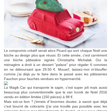
Le compromis créatif serait alors Picard qui sort chaque Noël une
bûche au design plus que réussi. Et cette année, c'est carrément
une bûche pâtissière signée Christophe Michalak. Oui la
ménagère a droit à un dessert "palace" pour régaler 6 convives
en ne déboursant que 29.50 €. Mouarf, laissez-moi m'étouffer
comme j'ai déjà pu le faire dans le passé avec les pâtisseries
Fauchon pour fauchés vendues en hypermarché.
La Magik Car qui transporte le sapin, c'est super joli mais aussi
beaucoup plus conventionnelle que le van Iconik de Noël 2016
vendu en édition limitée (150 pièces) à 98 €.
Mais est-ce bon ? j'émets d''énormes doutes. à savoir que déjà
c'est bourré de colorants (j'ai une trouille pas possible avec les
colorants depuis mes blanchiments de dents), et que pour obtenir