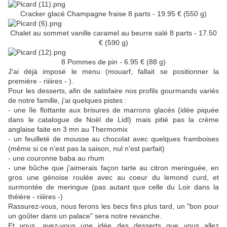
Cracker glacé Champagne fraise 8 parts - 19.95 € (550 g)
Chalet au sommet vanille caramel au beurre salé 8 parts - 17.50
€ (590 g)
8 Pommes de pin - 6.95 € (88 g)
J'ai déjà imposé le menu (mouarf, fallait se positionner la
première - riiiires - ).
Pour les desserts, afin de satisfaire nos profils gourmands variés
de notre famille, j'ai quelques pistes :
- une île flottante aux brisures de marrons glacés (idée piquée
dans le catalogue de Noël de Lidl) mais pitié pas la crème
anglaise faite en 3 mn au Thermomix
- un feuilleté de mousse au chocolat avec quelques framboises
(même si ce n'est pas la saison, nul n'est parfait)
- une couronne baba au rhum
- une bûche que j'aimerais façon tarte au citron meringuée, en
gros une génoise roulée avec au coeur du lemond curd, et
surmontée de meringue (pas autant que celle du Loir dans la
théière - riiiires -)
Rassurez-vous, nous ferons les becs fins plus tard, un "bon pour
un goûter dans un palace" sera notre revanche.
Et vous, avez-vous une idée des desserts que vous allez