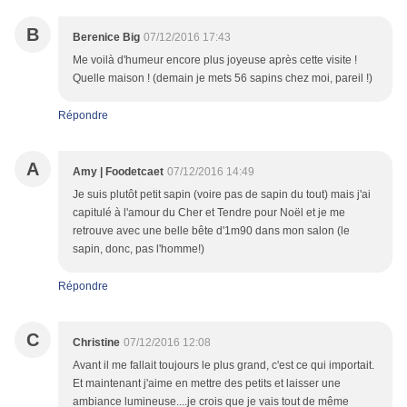
B
Berenice Big
07/12/2016 17:43
Me voilà d'humeur encore plus joyeuse après cette visite !
Quelle maison ! (demain je mets 56 sapins chez moi, pareil !)
Répondre
A
Amy | Foodetcaet
07/12/2016 14:49
Je suis plutôt petit sapin (voire pas de sapin du tout) mais j'ai
capitulé à l'amour du Cher et Tendre pour Noël et je me
retrouve avec une belle bête d'1m90 dans mon salon (le
sapin, donc, pas l'homme!)
Répondre
C
Christine
07/12/2016 12:08
Avant il me fallait toujours le plus grand, c'est ce qui importait.
Et maintenant j'aime en mettre des petits et laisser une
ambiance lumineuse....je crois que je vais tout de même