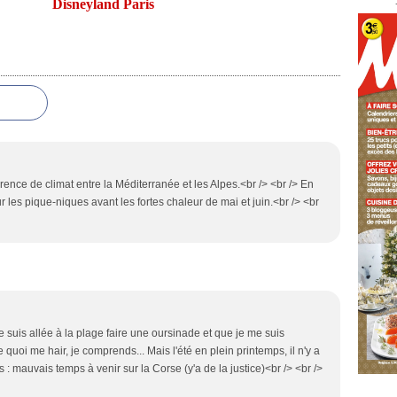
Disneyland Paris
érence de climat entre la Méditerranée et les Alpes.<br /> <br /> En
r les pique-niques avant les fortes chaleur de mai et juin.<br /> <br
je suis allée à la plage faire une oursinade et que je me suis
 quoi me hair, je comprends... Mais l'été en plein printemps, il n'y a
s : mauvais temps à venir sur la Corse (y'a de la justice)<br /> <br />