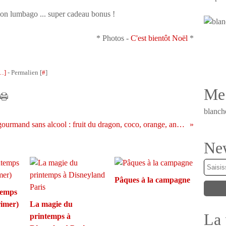
 mon lumbago ... super cadeau bonus !
* Photos -
C'est bientôt Noël
*
…
]
- Permalien [
#
]
Me 
blanch
Cocktail gourmand sans alcool : fruit du dragon, coco, orange, ananas
New
Pâques à la campagne
temps
rimer)
La magie du
La 
printemps à