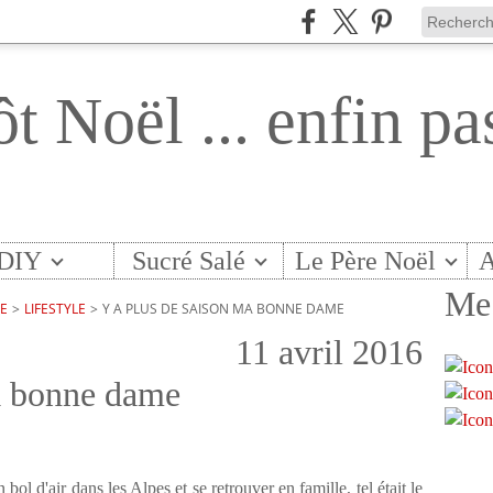
ôt Noël ... enfin pa
DIY
Sucré Salé
Le Père Noël
A
Me 
TE
>
LIFESTYLE
>
Y A PLUS DE SAISON MA BONNE DAME
11 avril 2016
a bonne dame
 bol d'air dans les Alpes et se retrouver en famille, tel était le