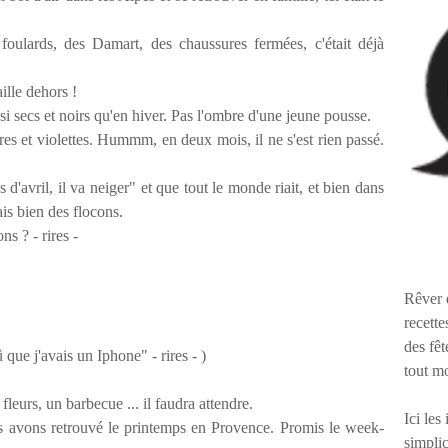
 foulards, des Damart, des chaussures fermées, c'était déjà
aille dehors !
si secs et noirs qu'en hiver. Pas l'ombre d'une jeune pousse.
res et violettes. Hummm, en deux mois, il ne s'est rien passé.
d'avril, il va neiger" et que tout le monde riait, et bien dans
mais bien des flocons.
ns ? - rires -
Rêver 
recette
des fêt
û que j'avais un Iphone" - rires - )
tout m
leurs, un barbecue ... il faudra attendre.
Ici les
us avons retrouvé le printemps en Provence. Promis le week-
simplic