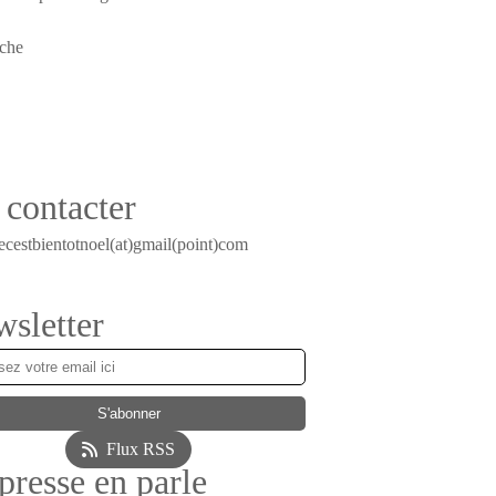
contacter
ecestbientotnoel(at)gmail(point)com
sletter
Flux RSS
presse en parle