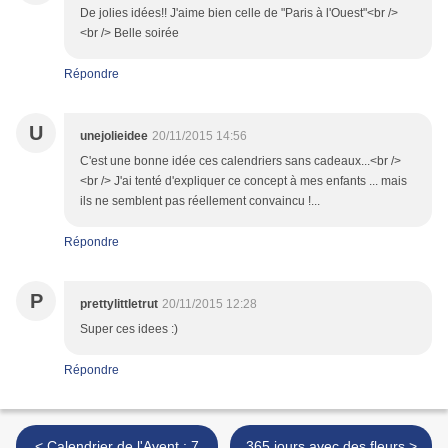
De jolies idées!! J'aime bien celle de "Paris à l'Ouest"<br />
<br /> Belle soirée
Répondre
U
unejolieidee
20/11/2015 14:56
C'est une bonne idée ces calendriers sans cadeaux...<br />
<br /> J'ai tenté d'expliquer ce concept à mes enfants ... mais
ils ne semblent pas réellement convaincu !...
Répondre
P
prettylittletrut
20/11/2015 12:28
Super ces idees :)
Répondre
< Calendrier de l'Avent : 7
365 jours avec des fleurs >