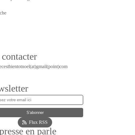
contacter
ecestbientotnoel(at)gmail(point)com
sletter
Flux RSS
presse en parle