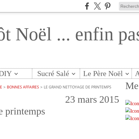
ôt Noël ... enfin pa
DIY
Sucré Salé
Le Père Noël
A
Me 
TE
>
BONNES AFFAIRES
>
LE GRAND NETTOYAGE DE PRINTEMPS
23 mars 2015
e printemps