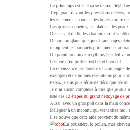
Le printemps est là et ça se ressent déjà d
Trépignant devant les prévisions météos, n
les vêtements chauds et les bottes contre de
Les grosses couettes, les plaids et les peaux
Dès le saut du lit, les chambres sont ventilée
Dehors on glane quelques branchages pleins 
rejoignent les bouquets printaniers et odoran
On prend un nouveau rythme, le soleil va 
L
’
envie d
’
en profiter est bel et bien là !
La renaissance printanière s'accompagne de
exemple) et de bonnes résolutions pour la 
Perso, je suis plus férue de déco que fée du l
Je n
’
ai aucun complexe à dire que je suis m
liste des
12 étapes du grand nettoyage de p
Aussi, avec un gros poil dans la main conce
Déléguer à un inconnu qui vient chez moi, no
Il se trouve que cette aide provient du même 
La poussière, le pollen, mes cheveux