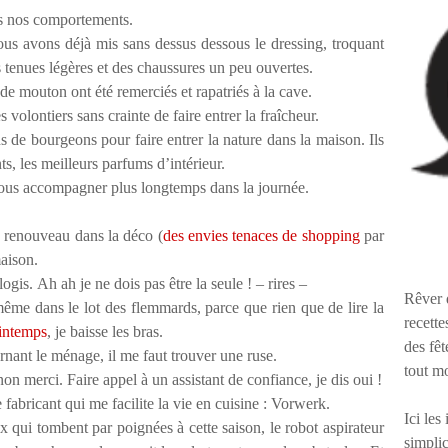
ans nos comportements.
ous avons déjà mis sans dessus dessous le dressing, troquant
s tenues légères et des chaussures un peu ouvertes.
 de mouton ont été remerciés et rapatriés à la cave.
s volontiers sans crainte de faire entrer la fraîcheur.
de bourgeons pour faire entrer la nature dans la maison. Ils
ts, les meilleurs parfums d
’
intérieur.
nous accompagner plus longtemps dans la journée.
 renouveau dans la déco (
des envies tenaces de shopping
par
maison.
ogis. Ah ah je ne dois pas être la seule ! – rires –
Rêver 
ême dans le lot des flemmards, parce que rien que de lire la
recette
rintemps
, je baisse les bras.
des fêt
rnant le ménage, il me faut trouver une ruse.
tout m
n merci. Faire appel à un assistant de confiance, je dis oui !
fabricant qui me facilite la vie en cuisine : Vorwerk.
Ici les
 qui tombent par poignées à cette saison, le robot aspirateur
simplic