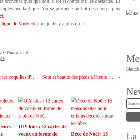
broncher quel que soit le sol et contourne les obstacles. Et
s angles pendant que l
’
on se promène ou fait des choses plus
ci
.
n ligne de Vorwerk
, moi je dis y a plus qu
’
à !
…
]
- Permalien [
#
]
Me 
blanch
DIY Pâques : 8 techniques pour écrire sur les coquilles d'oeufs
Soin et beauté des pieds à l'heure d'été
New
uleurs
DIY kids : 12 cartes de
La 
ne
voeux en forme de
Déco de Noël : 15