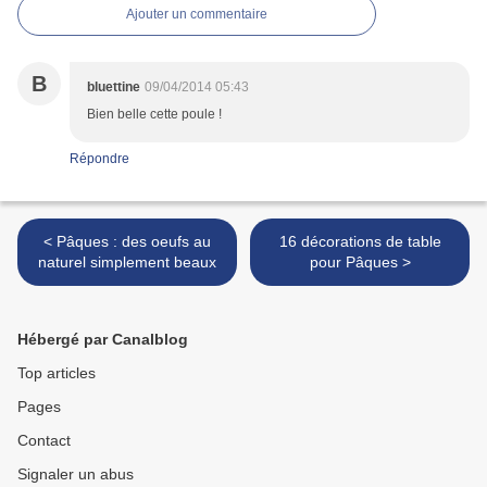
Ajouter un commentaire
B
bluettine
09/04/2014 05:43
Bien belle cette poule !
Répondre
< Pâques : des oeufs au
16 décorations de table
naturel simplement beaux
pour Pâques >
Hébergé par Canalblog
Top articles
Pages
Contact
Signaler un abus