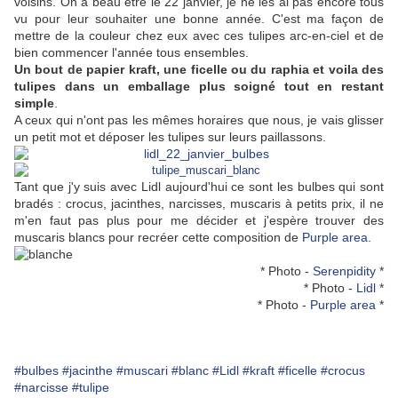
voisins. On a beau être le 22 janvier, je ne les ai pas encore tous
vu pour leur souhaiter une bonne année. C'est ma façon de
mettre de la couleur chez eux avec ces tulipes arc-en-ciel et de
bien commencer l'année tous ensembles.
Un bout de papier kraft, une ficelle ou du raphia et voila des
tulipes dans un emballage plus soigné tout en restant
simple
.
A ceux qui n'ont pas les mêmes horaires que nous, je vais glisser
un petit mot et déposer les tulipes sur leurs paillassons.
Tant que j'y suis avec Lidl aujourd'hui ce sont les bulbes qui sont
bradés : crocus, jacinthes, narcisses, muscaris à petits prix, il ne
m'en faut pas plus pour me décider et j'espère trouver des
muscaris blancs pour recréer cette composition de
Purple area
.
* Photo -
Serenpidity
*
* Photo -
Lidl
*
* Photo -
Purple area
*
#bulbes
#jacinthe
#muscari
#blanc
#Lidl
#kraft
#ficelle
#crocus
#narcisse
#tulipe