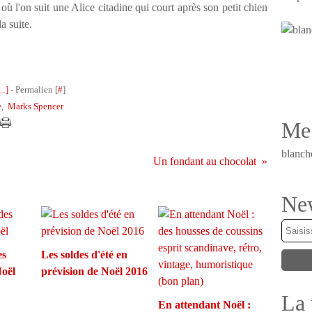
ù l'on suit une Alice citadine qui court après son petit chien
la suite.
…
]
- Permalien [
#
]
e
,
Marks Spencer
Me 
blanch
Un fondant au chocolat
New
es
Les soldes d'été en
Noël
prévision de Noël 2016
La 
En attendant Noël :