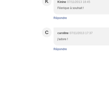
K
Kinine
07/11/2013 18:45
Féerique à souhait !
Répondre
C
caroline
07/11/2013 17:37
j'adore !
Répondre
Voir le profil de
Heidi_13
sur le portai