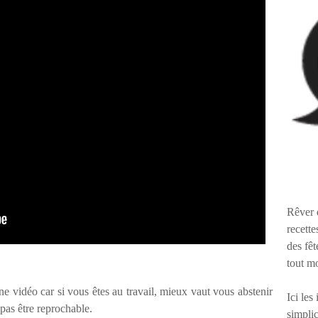
Rêver 
recette
des fêt
tout m
'une vidéo car si vous êtes au travail, mieux vaut vous abstenir
Ici les
 pas être reprochable.
simplic