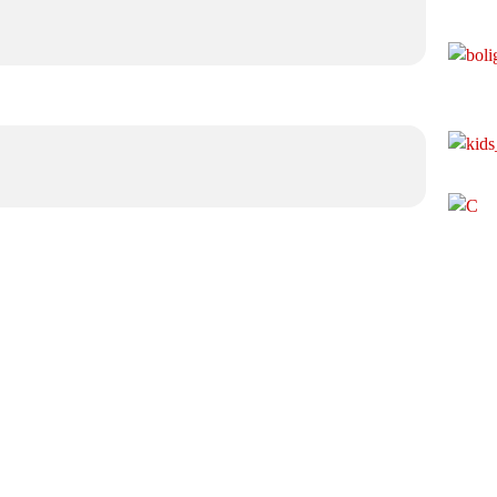
l Canalblog
Top articles
Contact
Signaler un abus
C.G.U.
Cookies et donnée