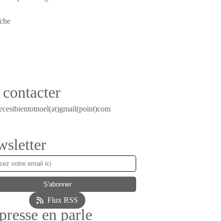
contacter
ecestbientotnoel(at)gmail(point)com
sletter
Flux RSS
presse en parle