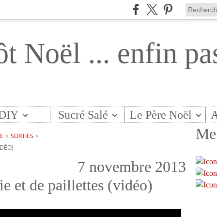
ôt Noël ... enfin pa
DIY
Sucré Salé
Le Père Noël
A
Me 
TE
>
SORTIES
>
IDÉO)
7 novembre 2013
e et de paillettes (vidéo)