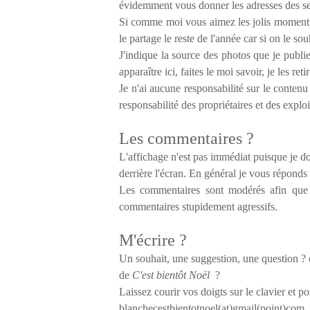
évidemment vous donner les adresses des se
Si comme moi vous aimez les jolis moments
le partage le reste de l'année car si on le so
J'indique la source des photos que je publie
apparaître ici, faites le moi savoir, je les reti
Je n'ai aucune responsabilité sur le contenu
responsabilité des propriétaires et des explo
Les commentaires ?
L'affichage n'est pas immédiat puisque je d
derrière l'écran. En général je vous réponds
Les commentaires sont modérés afin que 
commentaires stupidement agressifs.
M'écrire ?
Un souhait, une suggestion, une question ? o
de
C'est bientôt Noël
?
Laissez courir vos doigts sur le clavier et po
blanchecestbientotnoel(at)gmail(point)com