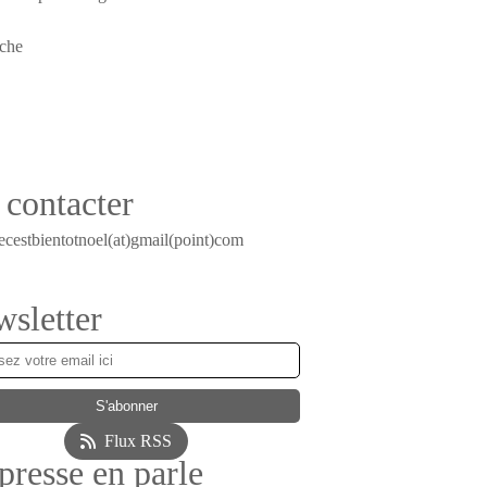
contacter
ecestbientotnoel(at)gmail(point)com
sletter
Flux RSS
presse en parle