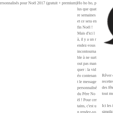
Ho ho ho, p
lus que quat
re semaines
et ce sera en
fin Noël !
Mais d'ici l
à, il y a un r
endez-vous
incontourna
ble à ne surt
out pas man
quer : la vid
Rêver 
éo contenan
recette
t le message
des fêt
personnalisé
tout m
du Père No
ël ! Pour cer
Ici les
tains, c'est u
simplic
n rendez-vo