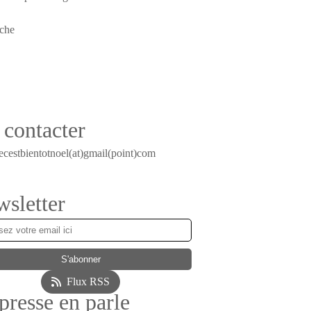
contacter
ecestbientotnoel(at)gmail(point)com
sletter
Flux RSS
presse en parle