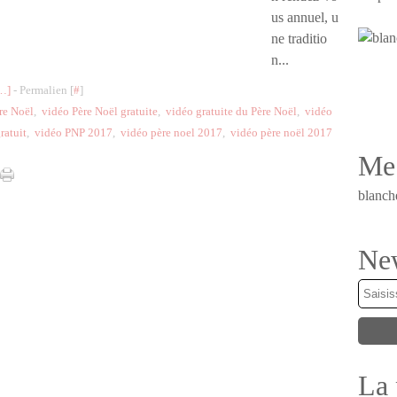
us annuel, u
ne traditio
n...
…
]
- Permalien [
#
]
re Noël
,
vidéo Père Noël gratuite
,
vidéo gratuite du Père Noël
,
vidéo
ratuit
,
vidéo PNP 2017
,
vidéo père noel 2017
,
vidéo père noël 2017
Me 
blanch
New
La 