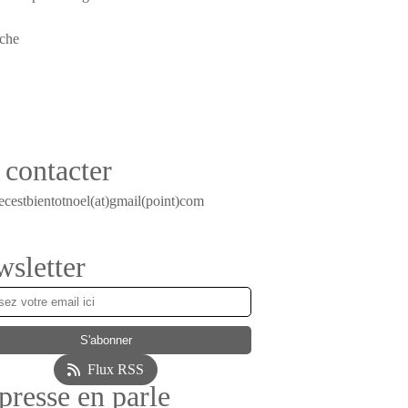
contacter
ecestbientotnoel(at)gmail(point)com
sletter
Flux RSS
presse en parle