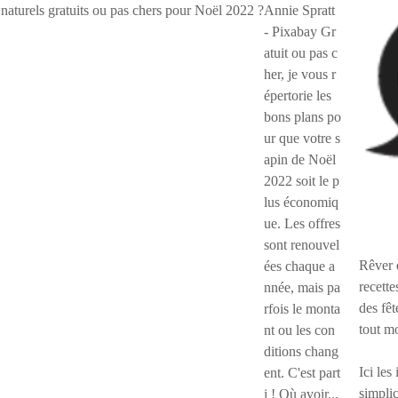
Annie Spratt
- Pixabay Gr
atuit ou pas c
her, je vous r
épertorie les
bons plans po
ur que votre s
apin de Noël
2022 soit le p
lus économiq
ue. Les offres
sont renouvel
Rêver 
ées chaque a
recette
nnée, mais pa
des fêt
rfois le monta
tout m
nt ou les con
ditions chang
Ici les
ent. C'est part
simplic
i ! Où avoir...