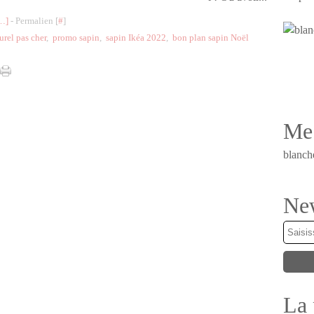
…
]
- Permalien [
#
]
urel pas cher
,
promo sapin
,
sapin Ikéa 2022
,
bon plan sapin Noël
Me 
blanch
New
La 