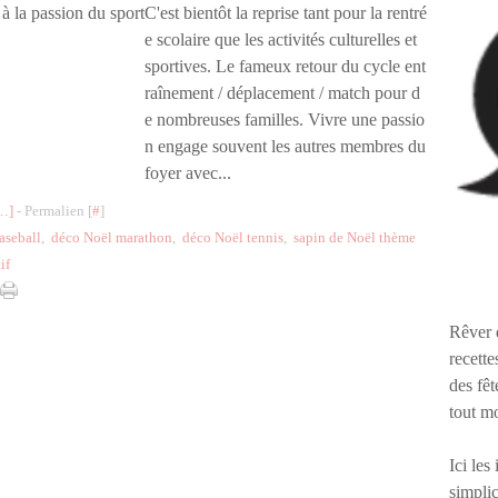
C'est bientôt la reprise tant pour la rentré
e scolaire que les activités culturelles et
sportives. Le fameux retour du cycle ent
raînement / déplacement / match pour d
e nombreuses familles. Vivre une passio
n engage souvent les autres membres du
foyer avec...
…
]
- Permalien [
#
]
aseball
,
déco Noël marathon
,
déco Noël tennis
,
sapin de Noël thème
if
Rêver 
recette
des fêt
tout m
Ici les
simplic