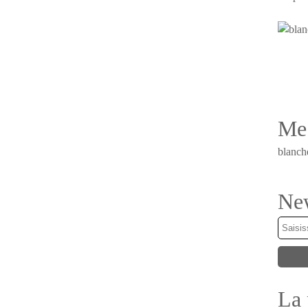
Me 
blanch
New
La 