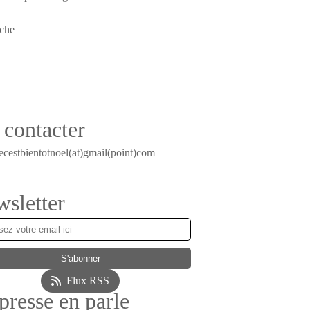
contacter
ecestbientotnoel(at)gmail(point)com
sletter
Flux RSS
presse en parle