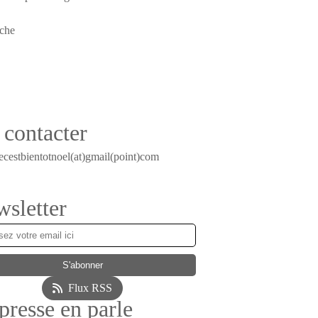
contacter
ecestbientotnoel(at)gmail(point)com
sletter
Flux RSS
presse en parle