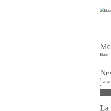
Me 
blanch
New
La 