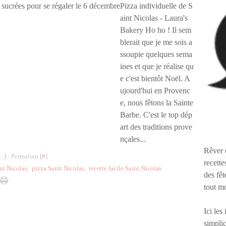
Pizza individuelle de S
aint Nicolas - Laura's
Bakery Ho ho ! Il sem
blerait que je me sois a
ssoupie quelques sema
ines et que je réalise qu
e c'est bientôt Noël. A
ujourd'hui en Provenc
e, nous fêtons la Sainte
Barbe. C'est le top dép
art des traditions prove
nçales...
Rêver 
…
]
- Permalien [
#
]
recette
int Nicolas
,
pizza Saint Nicolas
,
recette facile Saint Nicolas
des fêt
tout m
Ici les
simplic