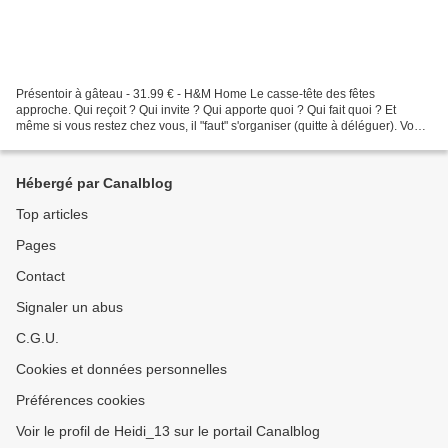
Présentoir à gâteau - 31.99 € - H&M Home Le casse-tête des fêtes
approche. Qui reçoit ? Qui invite ? Qui apporte quoi ? Qui fait quoi ? Et
même si vous restez chez vous, il "faut" s'organiser (quitte à déléguer). Vous
la sentez monter la charge mentale...
Hébergé par Canalblog
Top articles
Pages
Contact
Signaler un abus
C.G.U.
Cookies et données personnelles
Préférences cookies
Voir le profil de Heidi_13 sur le portail Canalblog