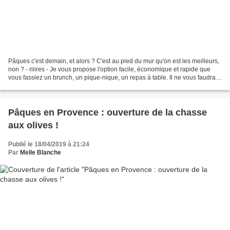
Pâques c'est demain, et alors ? C'est au pied du mur qu'on est les meilleurs,
non ? - riiires - Je vous propose l'option facile, économique et rapide que
vous fassiez un brunch, un pique-nique, un repas à table. Il ne vous faudra
même pas courir les magasins...
Pâques en Provence : ouverture de la chasse
aux olives !
Publié le 18/04/2019 à 21:24
Par
Melle Blanche