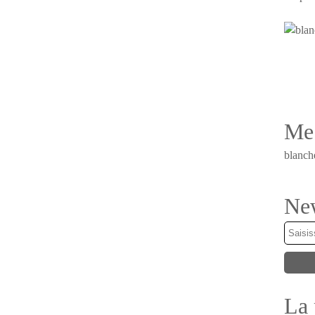
Me 
blanch
New
La 