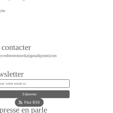
contacter
ecestbientotnoel(at)gmail(point)com
sletter
Flux RSS
presse en parle