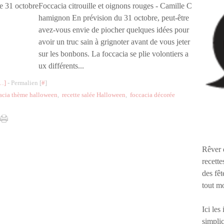
Foccacia citrouille et oignons rouges - Camille C
hamignon En prévision du 31 octobre, peut-être
avez-vous envie de piocher quelques idées pour
avoir un truc sain à grignoter avant de vous jeter
sur les bonbons. La foccacia se plie volontiers a
ux différents...
…
]
- Permalien [
#
]
acia thème halloween
,
recette salée Halloween
,
foccacia décorée
Rêver 
recette
des fêt
tout m
Ici les
simplic