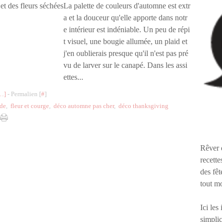
La palette de couleurs d'automne est extr
a et la douceur qu'elle apporte dans notr
e intérieur est indéniable. Un peu de répi
t visuel, une bougie allumée, un plaid et
j'en oublierais presque qu'il n'est pas pré
vu de larver sur le canapé. Dans les assi
ettes...
…
]
- Permalien [
#
]
nde
,
fleur et courge
,
déco automne pas cher
,
déco thanksgiving
Rêver 
recette
des fêt
tout m
Ici les
simplic