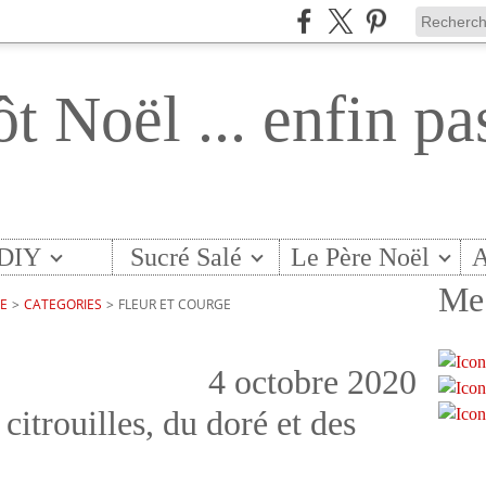
ôt Noël ... enfin pa
DIY
Sucré Salé
Le Père Noël
A
Me 
TE
>
CATEGORIES
>
FLEUR ET COURGE
4 octobre 2020
citrouilles, du doré et des