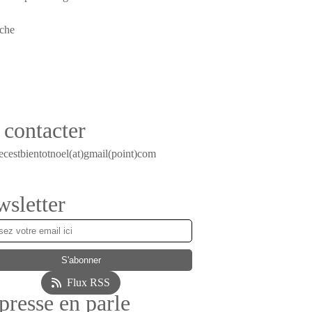
contacter
ecestbientotnoel(at)gmail(point)com
sletter
Flux RSS
presse en parle