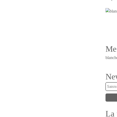
Me 
blanch
New
La 