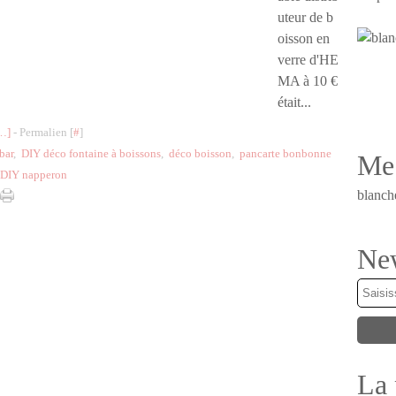
uteur de b
oisson en
verre d'HE
MA à 10 €
était...
…
]
- Permalien [
#
]
bar
,
DIY déco fontaine à boissons
,
déco boisson
,
pancarte bonbonne
Me 
DIY napperon
blanch
New
La 