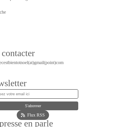
contacter
ecestbientotnoel(at)gmail(point)com
sletter
Flux RSS
presse en parle