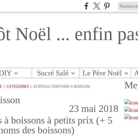
ôt Noël ... enfin pa
DIY
Sucré Salé
Le Père Noël
A
Me 
TE
>
CATEGORIES
>
ECRITEAU FONTAINE A BOISSON
oisson
23 mai 2018
 à boissons à petits prix (+ 5
 noms des boissons)