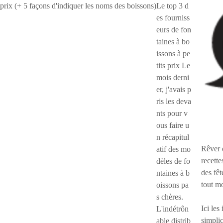
Le top 3 d
es fourniss
eurs de fon
taines à bo
issons à pe
tits prix Le
mois derni
er, j'avais p
ris les deva
nts pour v
ous faire u
n récapitul
Rêver 
atif des mo
recette
dèles de fo
des fêt
ntaines à b
tout m
oissons pa
s chères.
Ici les
L'indétrôn
simplic
able distrib