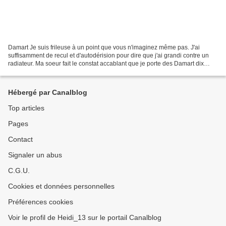
Damart Je suis frileuse à un point que vous n'imaginez même pas. J'ai
suffisamment de recul et d'autodérision pour dire que j'ai grandi contre un
radiateur. Ma soeur fait le constat accablant que je porte des Damart dix
mois sur douze. Et ce n'est pas...
Hébergé par Canalblog
Top articles
Pages
Contact
Signaler un abus
C.G.U.
Cookies et données personnelles
Préférences cookies
Voir le profil de Heidi_13 sur le portail Canalblog