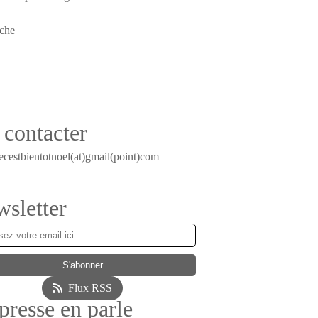
contacter
ecestbientotnoel(at)gmail(point)com
sletter
Flux RSS
presse en parle