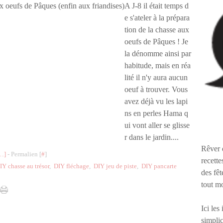
A J-8 il était temps d
e s'ateler à la prépara
tion de la chasse aux
oeufs de Pâques ! Je
la dénomme ainsi par
habitude, mais en réa
lité il n'y aura aucun
oeuf à trouver. Vous
avez déjà vu les lapi
ns en perles Hama q
ui vont aller se glisse
r dans le jardin....
Rêver 
…
]
- Permalien [
#
]
recette
IY chasse au trésor
,
DIY fléchage
,
DIY jeu de piste
,
DIY pancarte
des fêt
tout m
Ici les
simplic