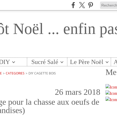
ôt Noël ... enfin pa
DIY
Sucré Salé
Le Père Noël
A
Me 
TE
>
CATEGORIES
>
DIY CAGETTE BOIS
26 mars 2018
ge pour la chasse aux oeufs de
andises)