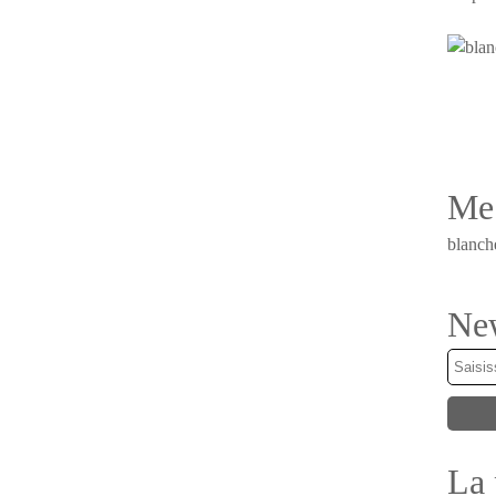
Me 
blanch
New
La 