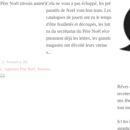
Cela ne vous a pas échappé, les pré
paratifs de Noël vont bon train. Les
catalogues de jouets ont eu le temps
d'être feuilletés et découpés, les luti
ns du secrétariat du Père Noël réce
ptionnent déjà les lettres, les grands
magasins ont dévoilé leurs vitrine
s...
…
]
- Permalien [
#
]
mé
,
l'apprenti Père Noël
,
horaires
Rêver 
recette
des fêt
tout m
Ici les
simplic