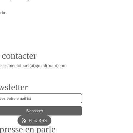
contacter
ecestbientotnoel(at)gmail(point)com
sletter
Flux RSS
presse en parle