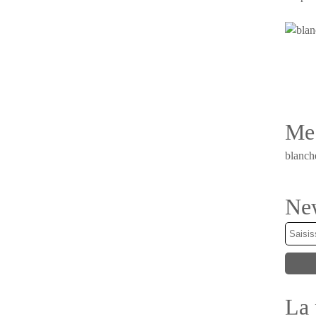
Me 
blanch
New
La 