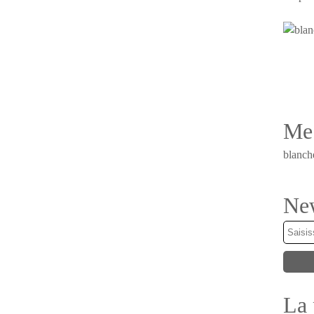
Me 
blanch
New
La 