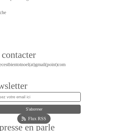
contacter
ecestbientotnoel(at)gmail(point)com
sletter
Flux RSS
presse en parle