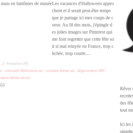
Les vacances d'Halloween appro
chent et il serait peut-être temps
que je partage ici mes coups de c
oeur. Au fil des mois, j'épingle d
es jolies images sur Pinterest qui
me font regretter que cette fête so
it si mal relayée en France, trop c
lichée, trop courte....
…
]
- Permalien [
#
]
ée
,
citrouille Halloween art
,
costume thème art
,
déguisement DIY
ement thème artiste
Rêver 
recette
des fêt
tout m
Ici les
simplic