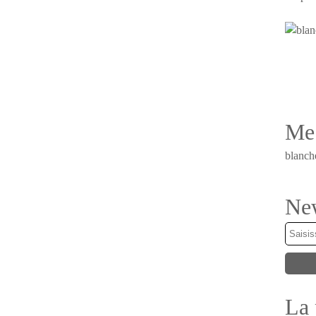
Me 
blanch
New
La 