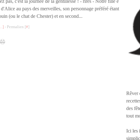
z pas, c'est la journée de la gentillesse ! - rires - Notre fille e
n d'Alice au pays des merveilles, son personnage préféré étant
uin (ou le chat de Chester) et en second...
…
]
- Permalien [
#
]
Rêver 
recette
des fêt
tout m
Ici les
simplic