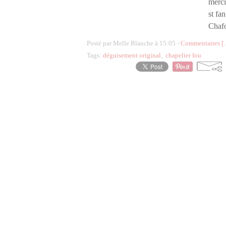
mercie
st fa
Chafo
Posté par Melle Blanche à 15:05 -
Commentaires [
Tags:
déguisement original
,
chapelier fou