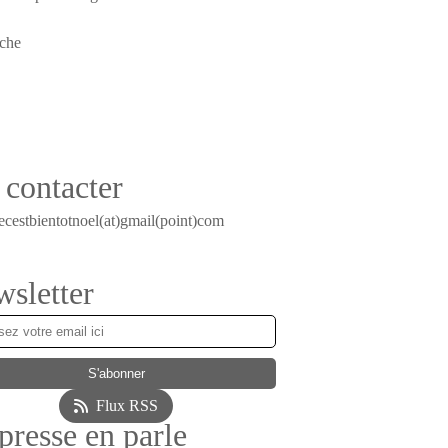
contacter
ecestbientotnoel(at)gmail(point)com
sletter
Flux RSS
presse en parle