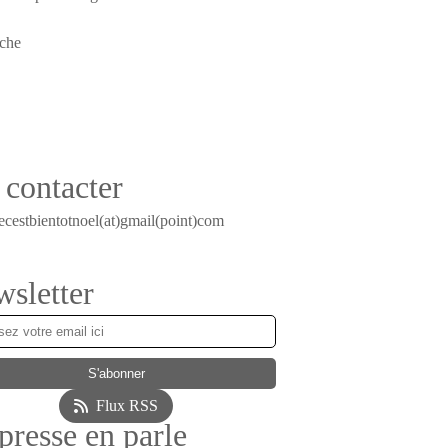
contacter
ecestbientotnoel(at)gmail(point)com
sletter
Flux RSS
presse en parle