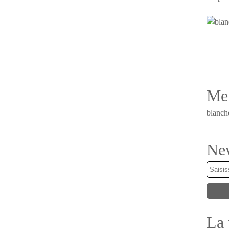
Me 
blanch
New
La 