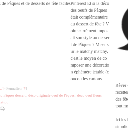
Pinterest Et si la déco
des oeufs de Pâques
était complémentaire
au dessert de fête ? V
oire carrément impos
ait son style au desser
t de Pâques ? Miser s
ur le matchy matchy,
c'est le moyen de co
mposer une décoratio
n éphémère jetable (c
oucou les cartons...
Rêver 
…
]
- Permalien [
#
]
recette
o Pâques dessert
,
déco originale oeuf de Pâques
,
déco oeuf fleurs
des fêt
tattoo
tout m
Ici les
simplic