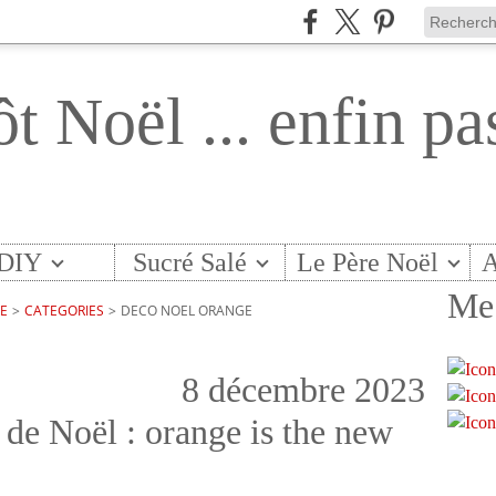
ôt Noël ... enfin pa
DIY
Sucré Salé
Le Père Noël
A
Me 
TE
>
CATEGORIES
>
DECO NOEL ORANGE
8 décembre 2023
s de Noël : orange is the new