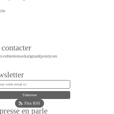
contacter
ecestbientotnoel(at)gmail(point)com
sletter
Flux RSS
presse en parle