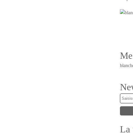
Me 
blanch
New
La 