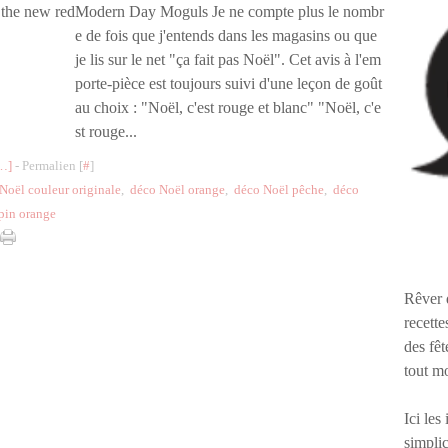
Modern Day Moguls Je ne compte plus le nombr
e de fois que j'entends dans les magasins ou que
je lis sur le net "ça fait pas Noël". Cet avis à l'em
porte-pièce est toujours suivi d'une leçon de goût
au choix : "Noël, c'est rouge et blanc" "Noël, c'e
st rouge...
…
]
- Permalien [
#
]
Noël couleur originale
,
déco Noël orange
,
déco Noël pêche
,
déco
pin orange
Rêver 
recette
des fêt
tout m
Ici les
simplic