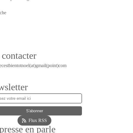
contacter
ecestbientotnoel(at)gmail(point)com
sletter
Flux RSS
presse en parle