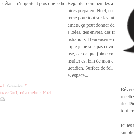
Regarder comment les a
utres préparent Noël, co
mme pour tout sur les int
ernets, ça peut donner de
s idées, des envies, des fr
ustrations. Heureusemen
t que je ne suis pas envie
use, car ce que j'aime co
nsulter est loin de mon q
uotidien. Surface de foli
e, espace...
…
]
- Permalien [
#
]
Rêver 
inave Noël
,
ruban velours Noël
recette
des fêt
tout m
Ici les
simplic