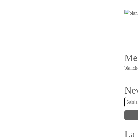
Me 
blanch
New
La 