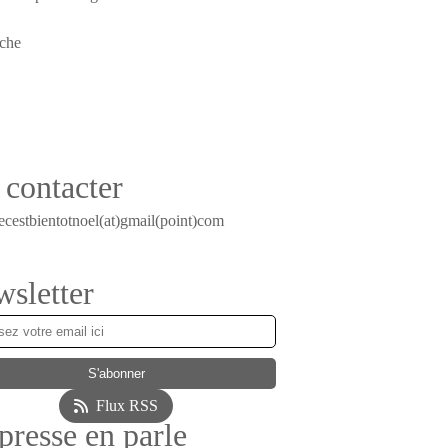
contacter
ecestbientotnoel(at)gmail(point)com
sletter
Flux RSS
presse en parle