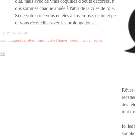
olat, mais avec de vrais coquilles d'oeufs décorées, n
ous sommes chaque année à l'abri de la crise de foie.
Si de votre côté vous en êtes à l'overdose, ce billet pe
ut vous réconcilier avec les prolongations...
…
]
- Permalien [
#
]
ues
,
bouquet carottes
,
carrot cake Pâques
,
couronne de Pâques
Rêver 
recette
des fêt
tout m
Ici les
simplic