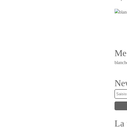
Me 
blanch
New
La 