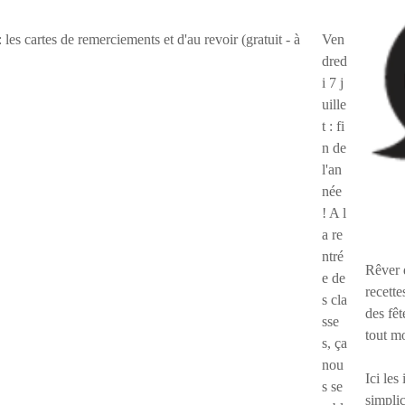
Ven
dred
i 7 j
uille
t : fi
n de
l'an
née
! A l
a re
ntré
Rêver 
e de
recette
s cla
des fêt
sse
tout m
s, ça
nou
Ici les
s se
simplic