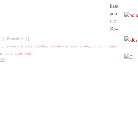
fissa
pou
r le
(s)...
…
]
- Permalien [
#
]
it
,
cadeau maîtresse pas cher
,
cadeau maîtresse rapide
,
cadeau nounou
se
,
carte règles école
l Canalblog
Top articles
Contact
Signaler un abus
C.G.U.
Cookies et donnée