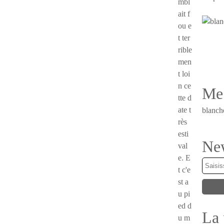
mbl
ait f
ou e
t ter
rible
men
t loi
n ce
Me 
tte d
ate t
blanch
rès
esti
New
val
e. E
t c'e
st a
u pi
ed d
La 
u m