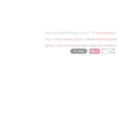
Posté par Melle Blanche à 14:57 -
Commentaires [
Tags:
cadeau astem gratuit
,
cadeau maîtresse gratu
gratuit
,
cadeau école pas cher
,
carte merci maîtres
Voir le profil de
Heidi_13
sur le portai