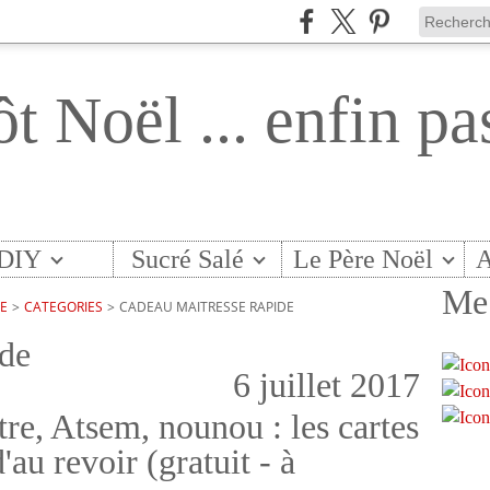
ôt Noël ... enfin pa
DIY
Sucré Salé
Le Père Noël
A
Me 
TE
>
CATEGORIES
>
CADEAU MAITRESSE RAPIDE
ide
6 juillet 2017
re, Atsem, nounou : les cartes
au revoir (gratuit - à