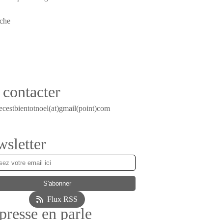
contacter
ecestbientotnoel(at)gmail(point)com
sletter
Flux RSS
presse en parle