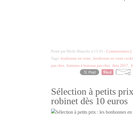
Posté par Melle Blanche à 15:01 -
Commentaires [
Tags:
bonbonne en verre
,
bonbonne en verre cockta
pas cher
,
fontaine à boisson pas cher
,
ikéa 2017
,
f
Sélection à petits pri
robinet dès 10 euros