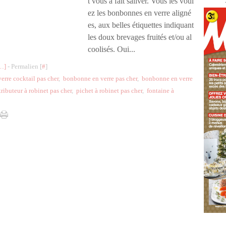
t vous a fait saliver. Vous les voul
ez les bonbonnes en verre aligné
es, aux belles étiquettes indiquant
les doux brevages fruités et/ou al
coolisés. Oui...
…
]
- Permalien [
#
]
rre cocktail pas cher
,
bonbonne en verre pas cher
,
bonbonne en verre
tributeur à robinet pas cher
,
pichet à robinet pas cher
,
fontaine à