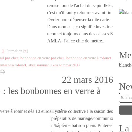
remise lors de l'achat du sapin Ikéa,
c'est qu'il faut y retourner avant fin
février pour dépenser la dite carte.
Dans mon cas, ça signifie investir e
ncore et toujours dans des caisses S
AMLA. J'ai ce chic de mettre...
…
]
- Permalien [
#
]
Me 
il pas cher
,
bonbonne en verre pas cher
,
bonbonne en verre à robinet
blanch
ontaine à robinet
,
ikea sommar
,
ikea sommar 2017
22 mars 2016
New
x : les bonbonnes en verre à
Hystérie collective ! la saison des
préparatifs de mariage/communio
La 
n/bâptême bat son plein. Pinteres