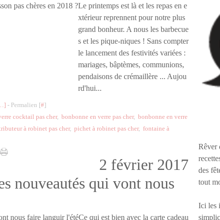
Le printemps est là et les repas en e
xtérieur reprennent pour notre plus
grand bonheur. A nous les barbecue
s et les pique-niques ! Sans compter
le lancement des festivités variées :
mariages, bâptèmes, communions,
pendaisons de crémaillère ... Aujou
rd'hui...
…
]
- Permalien [
#
]
rre cocktail pas cher
,
bonbonne en verre pas cher
,
bonbonne en verre
tributeur à robinet pas cher
,
pichet à robinet pas cher
,
fontaine à
Rêver 
recette
2 février 2017
des fêt
es nouveautés qui vont nous
tout m
Ici les
simplic
Ce qui est bien avec la carte cadeau