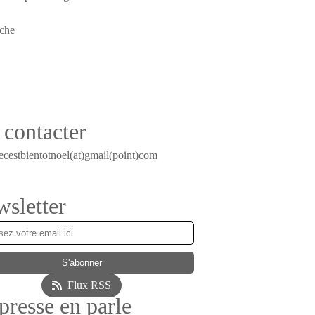
contacter
ecestbientotnoel(at)gmail(point)com
sletter
Flux RSS
presse en parle