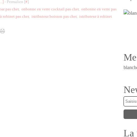
…
]
- Permalien [
#
]
ar pas cher
,
onbonne en verre cocktail pas cher
,
onbonne en verre pas
 à robinet pas cher
,
istributeur boisson pas cher
,
istributeur à robinet
Me 
blanch
New
La 