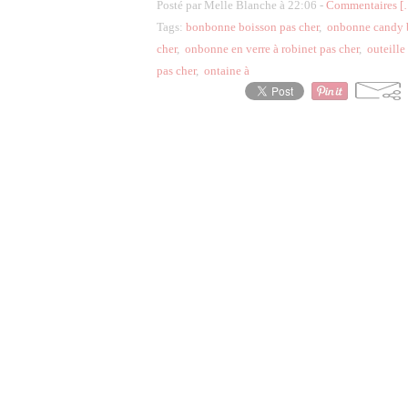
Posté par Melle Blanche à 22:06 -
Commentaires [
Tags:
bonbonne boisson pas cher
,
onbonne candy b
cher
,
onbonne en verre à robinet pas cher
,
outeille
pas cher
,
ontaine à