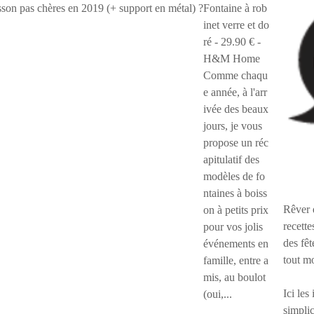
Fontaine à rob
inet verre et do
ré - 29.90 € -
H&M Home
Comme chaqu
e année, à l'arr
ivée des beaux
jours, je vous
propose un réc
apitulatif des
modèles de fo
ntaines à boiss
Rêver 
on à petits prix
recette
pour vos jolis
des fêt
événements en
tout m
famille, entre a
mis, au boulot
Ici les
(oui,...
simplic