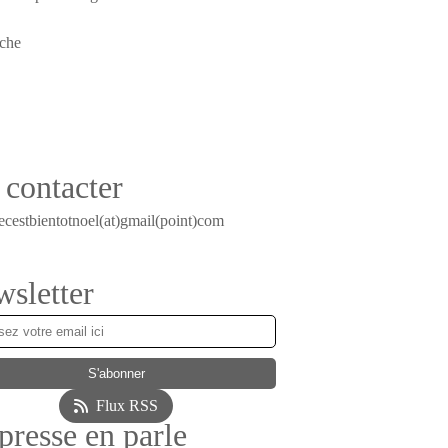
contacter
ecestbientotnoel(at)gmail(point)com
sletter
Flux RSS
presse en parle