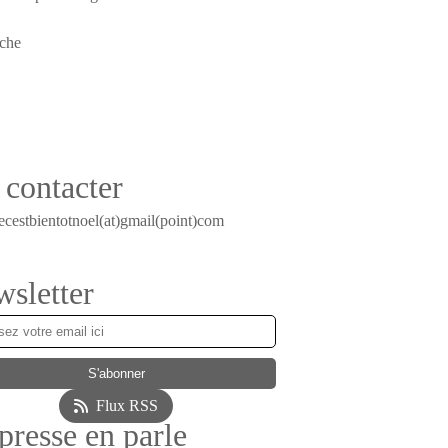
contacter
ecestbientotnoel(at)gmail(point)com
sletter
Flux RSS
presse en parle