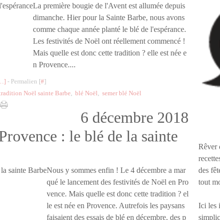
La première bougie de l'Avent est allumée depuis
dimanche. Hier pour la Sainte Barbe, nous avons
comme chaque année planté le blé de l'espérance.
Les festivités de Noël ont réellement commencé !
Mais quelle est donc cette tradition ? elle est née e
n Provence....
…
]
- Permalien [
#
]
tradition Noël sainte Barbe
,
blé Noël
,
semer blé Noël
6 décembre 2018
rovence : le blé de la sainte
Rêver 
recette
des fêt
Nous y sommes enfin ! Le 4 décembre a mar
tout m
qué le lancement des festivités de Noël en Pro
vence. Mais quelle est donc cette tradition ? el
Ici les
le est née en Provence. Autrefois les paysans
simplic
faisaient des essais de blé en décembre, des p