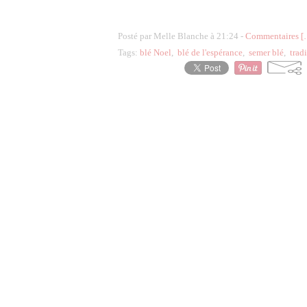
Posté par Melle Blanche à 21:24 -
Commentaires [
Tags:
blé Noel
,
blé de l'espérance
,
semer blé
,
trad