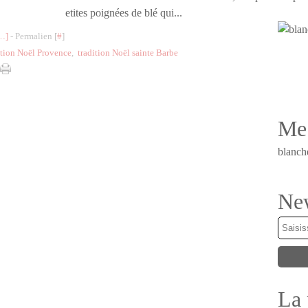
etites poignées de blé qui...
…
]
- Permalien [
#
]
ition Noël Provence
,
tradition Noël sainte Barbe
Me 
blanch
New
La 