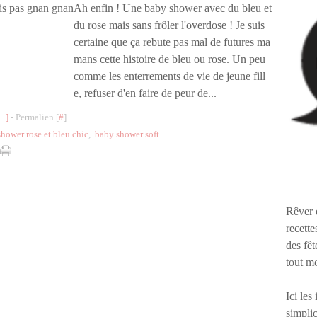
Ah enfin ! Une baby shower avec du bleu et
du rose mais sans frôler l'overdose ! Je suis
certaine que ça rebute pas mal de futures ma
mans cette histoire de bleu ou rose. Un peu
comme les enterrements de vie de jeune fill
e, refuser d'en faire de peur de...
…
]
- Permalien [
#
]
hower rose et bleu chic
,
baby shower soft
Rêver 
recette
des fêt
tout m
Ici les
simplic