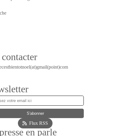
contacter
ecestbientotnoel(at)gmail(point)com
sletter
Flux RSS
presse en parle