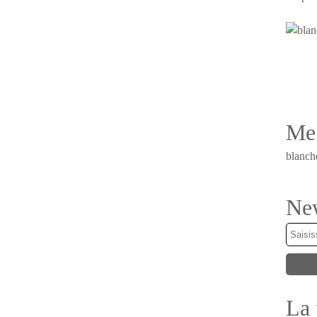
Me 
blanch
New
La 