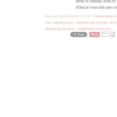
mour et l'amour, n'est-ce 
rd'hui je vous fais une c
Posté par Melle Blanche à 15:57 -
Commentaires [
Tags:
aspirateur pou
,
comment tuer les poux
,
fer à
shampoing anti poux
,
température lessive pou