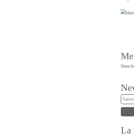
Me 
blanch
New
La 