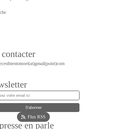
contacter
ecestbientotnoel(at)gmail(point)com
sletter
Flux RSS
presse en parle