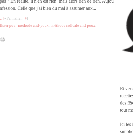
pas ? En réalité, il n'en est rien, mais alors rien de rien. Aujou
onfession. Celle que j'ai bien du mal à assumer aux...
…
]
- Permalien [
#
]
 lisser pou
,
méthode anti-poux
,
méthode radicale anti poux
,
Rêver 
recette
des fêt
tout m
Ici les
simplic